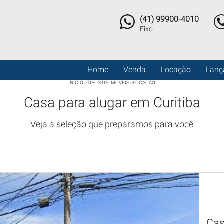
(41) 99900-4010
Fixo
Home
Venda
Locação
Lanç
INÍCIO
>
TIPOS DE IMÓVEIS
>
LOCAÇÃO
Casa para alugar em Curitiba
Veja a seleção que preparamos para você
Cas