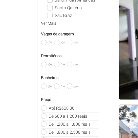
Jardim das Américas
Santa Quitéria
São Braz
Ver Mais
Vagas de garagem
2+
3+
6+
Dormitórios
3+
4+
6+
Banheiros
3+
4+
6+
Preço
Até R$600,00
De 600 a 1.200 reais
De 1.200 a 1.800 reais
De 1.800 a 2.500 reais