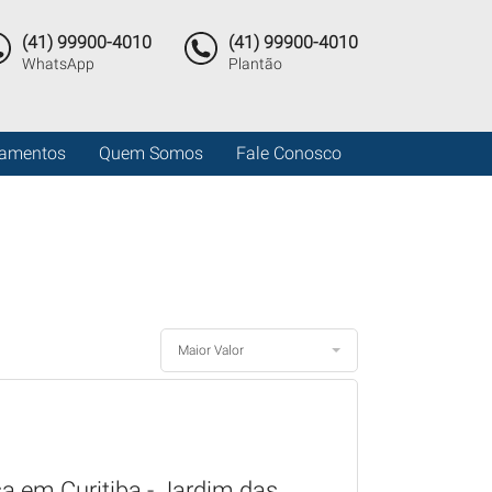
(41) 99900-4010
(41) 99900-4010
WhatsApp
Plantão
amentos
Quem Somos
Fale Conosco
Maior Valor
a em Curitiba - Jardim das