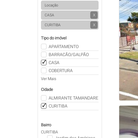
Locação
CASA
X
CURITIBA
X
Tipo do imóvel
APARTAMENTO
BARRACÃO/GALPÃO
CASA
COBERTURA
Ver Mais
Cidade
ALMIRANTE TAMANDARE
CURITIBA
Bairro
CURITIBA