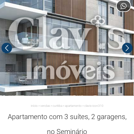
início
>
vendas
>
curitiba
>
apartamento
>
clavis-icon310
Apartamento com 3 suítes, 2 garagens,
no Seminário