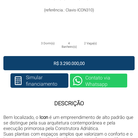
(referência.: Clavis-ICON310)
3 Dorm(s)
4
2 Vaga(s)
Banheiro(s)
R$ 3.290.000,00
Simular
Contato via
financiamento
Whatsapp
DESCRIÇÃO
Bem localizado, o
Icon
é um empreendimento de alto padrão que
se distingue pela sua arquitetura contemporânea e pela
execução primorosa pela Construtora Adriática.
Suas plantas com espaços amplos que valorizam o conforto e o