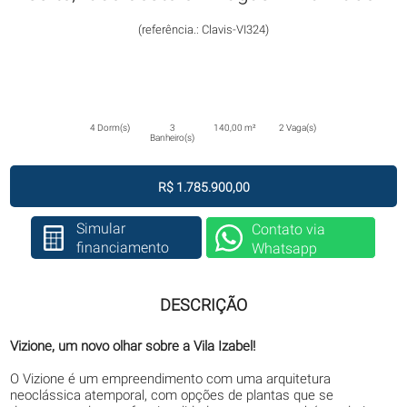
(referência.: Clavis-VI324)
4 Dorm(s)
3
140,00 m²
2 Vaga(s)
Banheiro(s)
R$ 1.785.900,00
Simular
Contato via
financiamento
Whatsapp
DESCRIÇÃO
Vizione, um novo olhar sobre a Vila Izabel!
O Vizione é um empreendimento com uma arquitetura
neoclássica atemporal, com opções de plantas que se