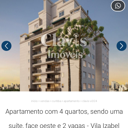
início
>
vendas
>
curitiba
>
apartamento
>
clavis-vi324
Apartamento com 4 quartos, sendo uma
suíte, face oeste e 2 vagas - Vila Izabel