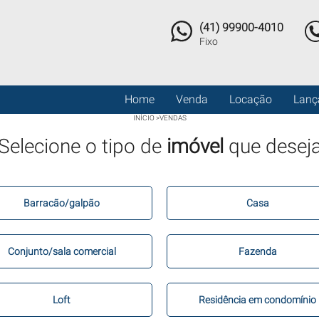
(41) 99900-4010
Fixo
Home
Venda
Locação
Lanç
INÍCIO
>
VENDAS
Selecione o tipo de
imóvel
que desej
Barracão/galpão
Casa
Conjunto/sala comercial
Fazenda
Loft
Residência em condomínio