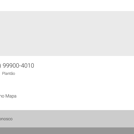
) 99900-4010
Plantão
 no Mapa
onosco