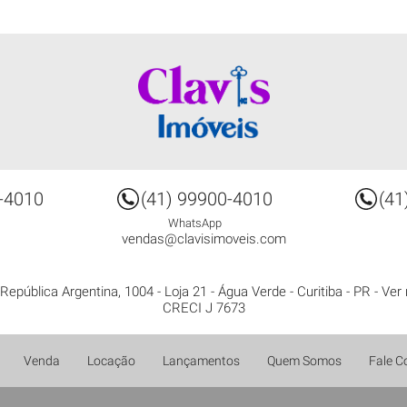
-4010
(41) 99900-4010
(41
WhatsApp
vendas@clavisimoveis.com
República Argentina, 1004 - Loja 21
- Água Verde -
Curitiba
-
PR
-
Ver
CRECI J 7673
Venda
Locação
Lançamentos
Quem Somos
Fale C