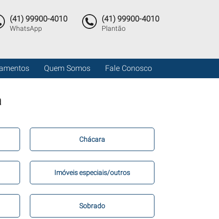
(41) 99900-4010
(41) 99900-4010
WhatsApp
Plantão
amentos
Quem Somos
Fale Conosco
a
Chácara
Imóveis especiais/outros
Sobrado